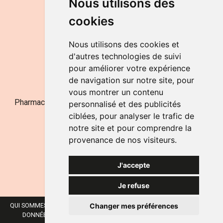
Nous utilisons des
de 9h à 12h30 et de 14h à 18h
cookies
LE SAMEDI
de 9h à 12h30
Nous utilisons des cookies et
d'autres technologies de suivi
pour améliorer votre expérience
NOUS CONTACTER
de navigation sur notre site, pour
vous montrer un contenu
Pharmacie Jufarma - Fatima Abachra - APB 521704 - N°
personnalisé et des publicités
Entreprise BE0882-700-592
ciblées, pour analyser le trafic de
notre site et pour comprendre la
provenance de nos visiteurs.
J'accepte
Je refuse
Changer mes préférences
QUI SOMMES-NOUS ?
NOS MARQUES
MENTIONS LÉGALES
CGV
DONNÉES PERSONNELLES
COOKIES
PRÉFÉRENCES COOKIES