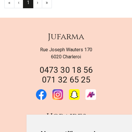
«
‹
1
›
»
Jufarma
Rue Joseph Wauters 170
6020 Charleroi
0473 30 18 56
071 32 65 25
Horaires
DU LUNDI AU VENDREDI