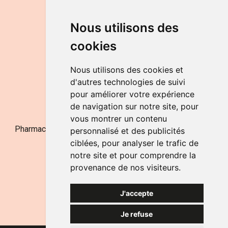
DU LUNDI AU VENDREDI
Nous utilisons des
de 9h à 12h30 et de 14h à 18h
cookies
LE SAMEDI
de 9h à 12h30
Nous utilisons des cookies et
d'autres technologies de suivi
pour améliorer votre expérience
NOUS CONTACTER
de navigation sur notre site, pour
vous montrer un contenu
Pharmacie Jufarma - Fatima Abachra - APB 521704 - N°
personnalisé et des publicités
Entreprise BE0882-700-592
ciblées, pour analyser le trafic de
notre site et pour comprendre la
provenance de nos visiteurs.
J'accepte
Je refuse