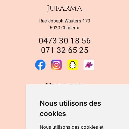
Jufarma
Rue Joseph Wauters 170
6020 Charleroi
0473 30 18 56
071 32 65 25
Horaires
DU LUNDI AU VENDREDI
Nous utilisons des
de 9h à 12h30 et de 14h à 18h
cookies
LE SAMEDI
de 9h à 12h30
Nous utilisons des cookies et