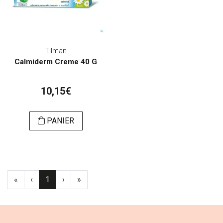
Tilman
Calmiderm Creme 40 G
10,15€
PANIER
«
‹
1
›
»