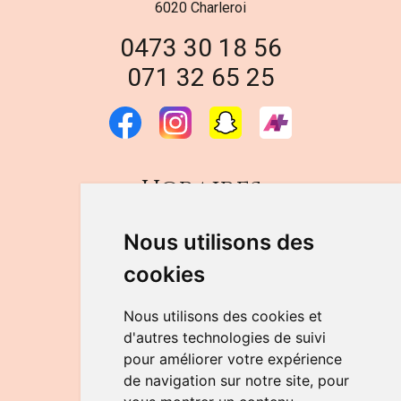
6020 Charleroi
0473 30 18 56
071 32 65 25
Horaires
DU LUNDI AU VENDREDI
Nous utilisons des
de 9h à 12h30 et de 14h à 18h
cookies
LE SAMEDI
de 9h à 12h30
Nous utilisons des cookies et
d'autres technologies de suivi
pour améliorer votre expérience
NOUS CONTACTER
de navigation sur notre site, pour