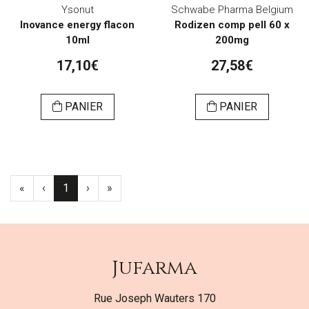
Ysonut
Schwabe Pharma Belgium
Inovance energy flacon
Rodizen comp pell 60 x
10ml
200mg
17,10€
27,58€
PANIER
PANIER
«
‹
1
›
»
Jufarma
Rue Joseph Wauters 170