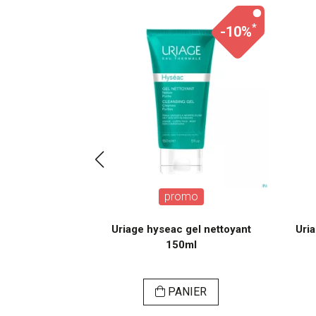
*
*
-30%
-10%
o
promo
le purifiante
Uriage hyseac gel nettoyant
Uri
l
150ml
ER
PANIER