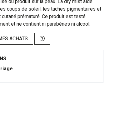
ise du produit sur la peau. La dry mist aide
 les coups de soleil, les taches pigmentaires et
t cutané prématuré. Ce produit est testé
nt et ne contient ni parabènes ni alcool.
MES ACHATS
ONS
riage