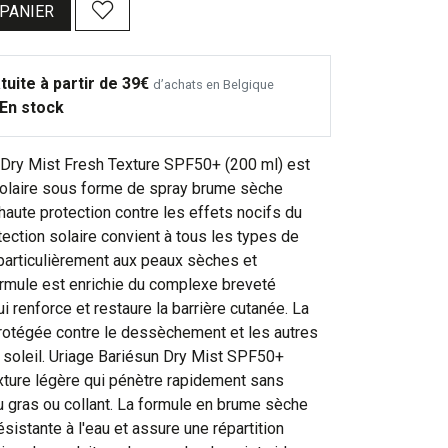
 PANIER
tuite à partir de 39€
d’achats en Belgique
En stock
 Dry Mist Fresh Texture SPF50+ (200 ml) est
solaire sous forme de spray brume sèche
 haute protection contre les effets nocifs du
otection solaire convient à tous les types de
 particulièrement aux peaux sèches et
ormule est enrichie du complexe breveté
ui renforce et restaure la barrière cutanée. La
protégée contre le dessèchement et les autres
 soleil. Uriage Bariésun Dry Mist SPF50+
ture légère qui pénètre rapidement sans
u gras ou collant. La formule en brume sèche
sistante à l'eau et assure une répartition