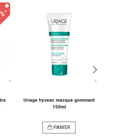
*
0%
tra
Uriage hyseac masque gommant
Uriage eau m
l
150ml
sens
PANIER