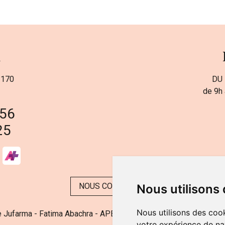
a
 170
DU 
de 9h 
 56
25
NOUS CONTACTER
Nous utilisons
Nous utilisons des cook
 Jufarma - Fatima Abachra - APB 521704 - N° Entreprise BE08
votre expérience de na