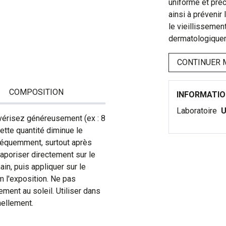
uniforme et préc
ainsi à prévenir
le vieillissemen
dermatologiqueme
CONTINUER 
COMPOSITION
INFORMATI
Laboratoire
U
ulvérisez généreusement (ex : 8
cette quantité diminue le
fréquemment, surtout après
vaporiser directement sur le
ain, puis appliquer sur le
 l'exposition. Ne pas
ment au soleil. Utiliser dans
nellement.