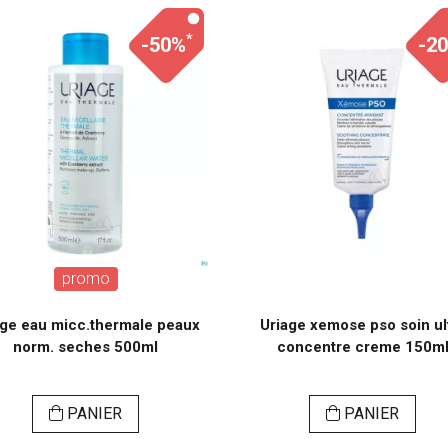
*
-50%
-2
promo
age eau micc.thermale peaux
Uriage xemose pso soin ul
norm. seches 500ml
concentre creme 150m
PANIER
PANIER