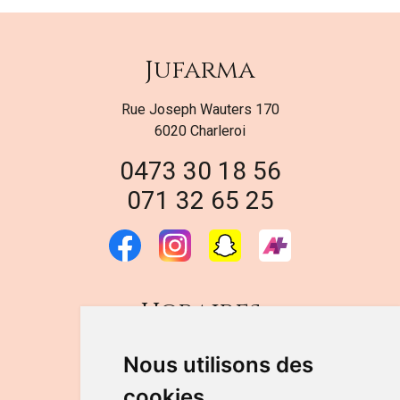
Jufarma
Rue Joseph Wauters 170
6020 Charleroi
0473 30 18 56
071 32 65 25
Horaires
DU LUNDI AU VENDREDI
Nous utilisons des
de 9h à 12h30 et de 14h à 18h
cookies