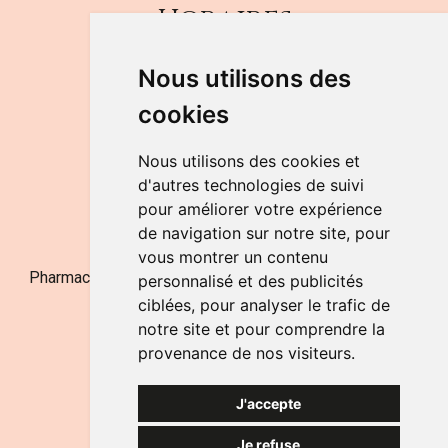
Horaires
DU LUNDI AU VENDREDI
Nous utilisons des
de 9h à 12h30 et de 14h à 18h
cookies
LE SAMEDI
de 9h à 12h30
Nous utilisons des cookies et
d'autres technologies de suivi
pour améliorer votre expérience
NOUS CONTACTER
de navigation sur notre site, pour
vous montrer un contenu
Pharmacie Jufarma - Fatima Abachra - APB 521704 - N°
personnalisé et des publicités
Entreprise BE0882-700-592
ciblées, pour analyser le trafic de
notre site et pour comprendre la
provenance de nos visiteurs.
J'accepte
Je refuse