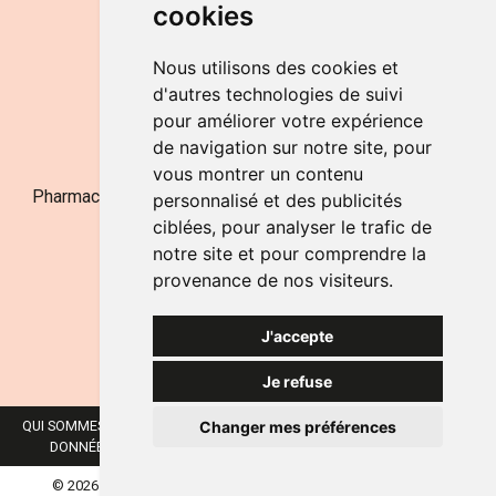
cookies
LE SAMEDI
de 9h à 12h30
Nous utilisons des cookies et
d'autres technologies de suivi
pour améliorer votre expérience
NOUS CONTACTER
de navigation sur notre site, pour
vous montrer un contenu
Pharmacie Jufarma - Fatima Abachra - APB 521704 - N°
personnalisé et des publicités
Entreprise BE0882-700-592
ciblées, pour analyser le trafic de
notre site et pour comprendre la
provenance de nos visiteurs.
J'accepte
Je refuse
Changer mes préférences
QUI SOMMES-NOUS ?
NOS MARQUES
MENTIONS LÉGALES
CGV
DONNÉES PERSONNELLES
COOKIES
PRÉFÉRENCES COOKIES
© 2026 JUFARMA
TOUS DROITS RÉSERVÉS.
APOTEKISTO