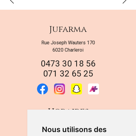
Jufarma
Rue Joseph Wauters 170
6020 Charleroi
0473 30 18 56
071 32 65 25
Horaires
DU LUNDI AU VENDREDI
Nous utilisons des
de 9h à 12h30 et de 14h à 18h