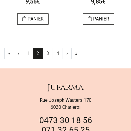
9,56€
9,85€
PANIER
PANIER
«
‹
1
2
3
4
›
»
Jufarma
Rue Joseph Wauters 170
6020 Charleroi
0473 30 18 56
071 32 65 25