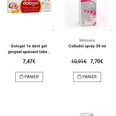
Melisana
Dologel 1e dent gel
Colludol spray 30 ml
gingival apaisant tube...
7,47€
10,91€
7,70€
PANIER
PANIER