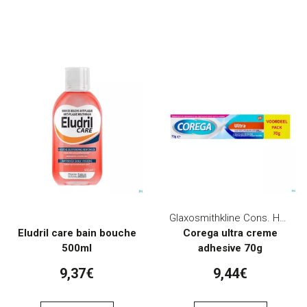
Glaxosmithkline Cons. Healthcare
Eludril care bain bouche
Corega ultra creme
500ml
adhesive 70g
9,37€
9,44€