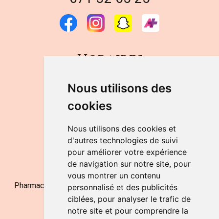
Horaires
DU LUNDI AU VENDREDI
Nous utilisons des
de 9h à 12h30 et de 14h à 18h
cookies
LE SAMEDI
de 9h à 12h30
Nous utilisons des cookies et
d'autres technologies de suivi
pour améliorer votre expérience
NOUS CONTACTER
de navigation sur notre site, pour
vous montrer un contenu
Pharmacie Jufarma - Fatima Abachra - APB 521704 - N°
personnalisé et des publicités
Entreprise BE0882-700-592
ciblées, pour analyser le trafic de
notre site et pour comprendre la