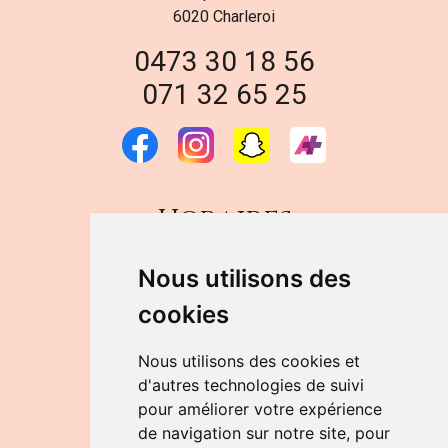
6020 Charleroi
0473 30 18 56
071 32 65 25
Horaires
DU LUNDI AU VENDREDI
Nous utilisons des
de 9h à 12h30 et de 14h à 18h
cookies
LE SAMEDI
de 9h à 12h30
Nous utilisons des cookies et
d'autres technologies de suivi
pour améliorer votre expérience
NOUS CONTACTER
de navigation sur notre site, pour