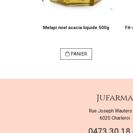
hesive X Fort
Melapi miel acacia liquide 500g
Fit
SER
PANIER
Jufarm
Rue Joseph Wauters
6020 Charleroi
0473 30 18