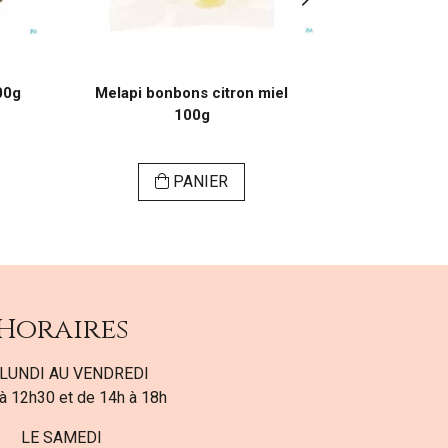
00g
Melapi bonbons citron miel
Melapi poly
100g
PANIER
Horaires
LUNDI AU VENDREDI
à 12h30 et de 14h à 18h
LE SAMEDI