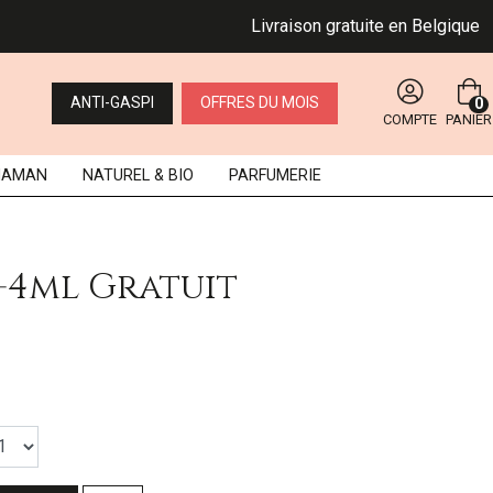
Livraison gratuite en Belgique dès 4
ANTI-GASPI
OFFRES DU MOIS
0
COMPTE
PANIER
MAMAN
NATUREL
& BIO
PARFUMERIE
+4ml Gratuit