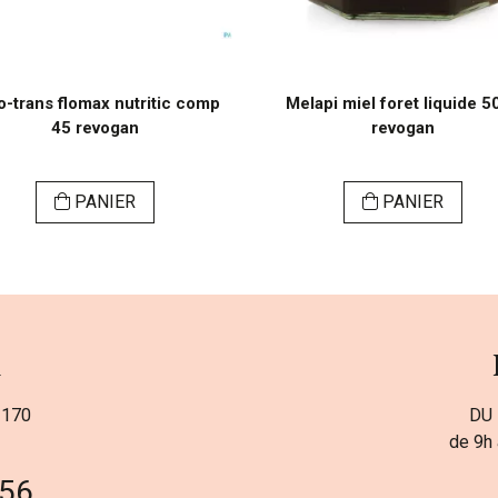
-o-trans flomax nutritic comp
Melapi miel foret liquide 5
45 revogan
revogan
PANIER
PANIER
a
 170
DU 
de 9h 
 56