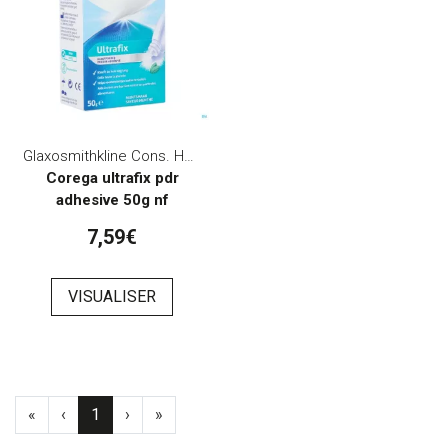
Glaxosmithkline Cons. Healthcare
Corega ultrafix pdr
adhesive 50g nf
7,59€
VISUALISER
«
‹
1
›
»