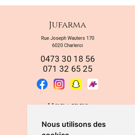
Jufarma
Rue Joseph Wauters 170
6020 Charleroi
0473 30 18 56
071 32 65 25
Horaires
DU LUNDI AU VENDREDI
Nous utilisons des
de 9h à 12h30 et de 14h à 18h