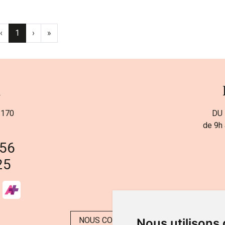
‹
1
›
»
a
 170
DU 
de 9h 
 56
25
NOUS CONTACTER
Nous utilisons