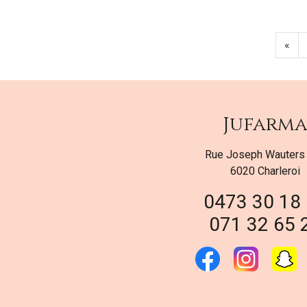
«
Jufarm
Rue Joseph Wauters
6020 Charleroi
0473 30 18
071 32 65 