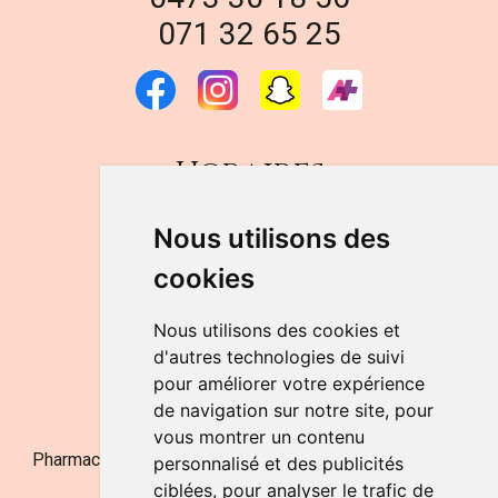
071 32 65 25
Horaires
DU LUNDI AU VENDREDI
Nous utilisons des
de 9h à 12h30 et de 14h à 18h
cookies
LE SAMEDI
de 9h à 12h30
Nous utilisons des cookies et
d'autres technologies de suivi
pour améliorer votre expérience
NOUS CONTACTER
de navigation sur notre site, pour
vous montrer un contenu
Pharmacie Jufarma - Fatima Abachra - APB 521704 - N°
personnalisé et des publicités
Entreprise BE0882-700-592
ciblées, pour analyser le trafic de