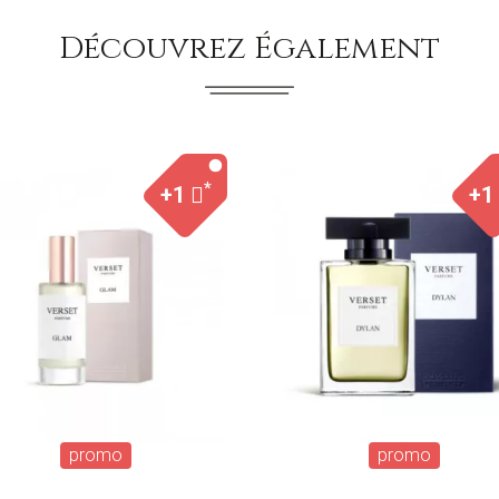
Découvrez Également
*
+1
+1
promo
promo