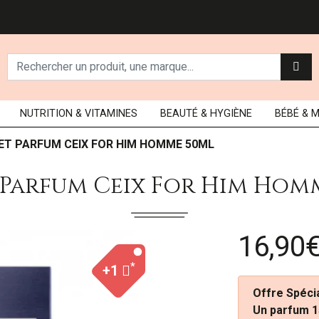
NUTRITION
& VITAMINES
BEAUTÉ
& HYGIÈNE
BÉBÉ
& 
ET PARFUM CEIX FOR HIM HOMME 50ML
 Parfum Ceix For Him Hom
16,90
*
+1
Offre Spécia
Un parfum 1