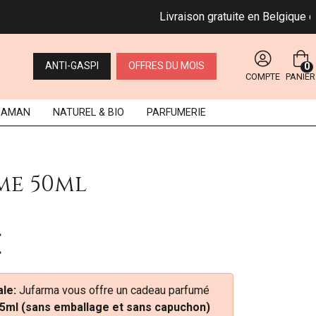
Livraison gratuite en Belgique dès 4
ANTI-GASPI
OFFRES DU MOIS
0
COMPTE
PANIER
MAMAN
NATUREL
& BIO
PARFUMERIE
me 50ml
€
le:
Jufarma vous offre un cadeau parfumé
5ml (sans emballage et sans capuchon)