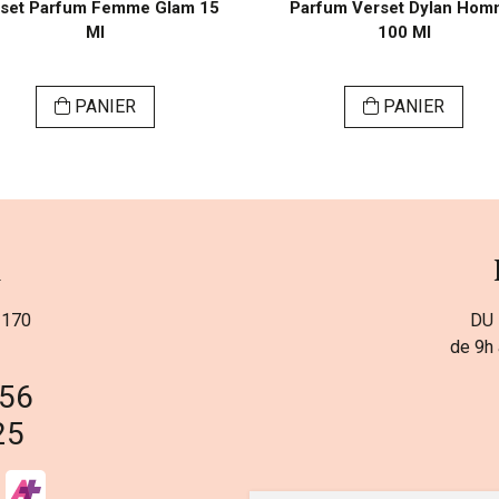
set Parfum Femme Glam 15
Parfum Verset Dylan Ho
Ml
100 Ml
PANIER
PANIER
a
 170
DU 
de 9h 
 56
25