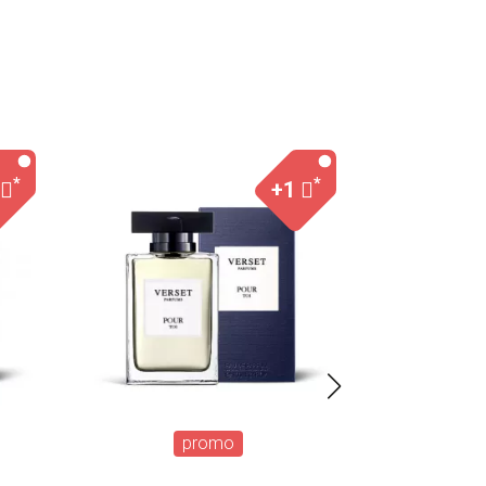
*
*
+1
promo