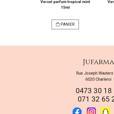
riona femme
Verset parfum tropical mint
Ver
15ml
ER
PANIER
Jufarm
Rue Joseph Wauters
6020 Charleroi
0473 30 18
071 32 65 