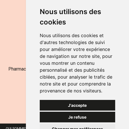
DU LUNDI AU VENDREDI
Nous utilisons des
de 9h à 12h30 et de 14h à 18h
cookies
LE SAMEDI
de 9h à 12h30
Nous utilisons des cookies et
d'autres technologies de suivi
pour améliorer votre expérience
NOUS CONTACTER
de navigation sur notre site, pour
vous montrer un contenu
Pharmacie Jufarma - Fatima Abachra - APB 521704 - N°
personnalisé et des publicités
Entreprise BE0882-700-592
ciblées, pour analyser le trafic de
notre site et pour comprendre la
provenance de nos visiteurs.
J'accepte
Je refuse
Changer mes préférences
QUI SOMMES-NOUS ?
NOS MARQUES
MENTIONS LÉGALES
CGV