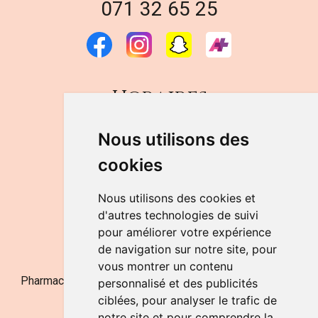
071 32 65 25
Horaires
DU LUNDI AU VENDREDI
Nous utilisons des
de 9h à 12h30 et de 14h à 18h
cookies
LE SAMEDI
de 9h à 12h30
Nous utilisons des cookies et
d'autres technologies de suivi
pour améliorer votre expérience
NOUS CONTACTER
de navigation sur notre site, pour
vous montrer un contenu
Pharmacie Jufarma - Fatima Abachra - APB 521704 - N°
personnalisé et des publicités
Entreprise BE0882-700-592
ciblées, pour analyser le trafic de
notre site et pour comprendre la