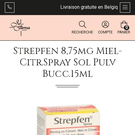
Livraison gratuite en Belgique dès 49
AFFI
0
RECHERCHE
COMPTE
PANIER
Strepfen 8,75mg Miel-
Citr.spray Sol Pulv
Bucc.15ml