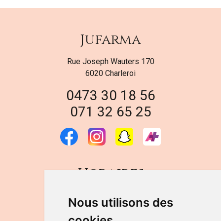
Jufarma
Rue Joseph Wauters 170
6020 Charleroi
0473 30 18 56
071 32 65 25
Horaires
DU LUNDI AU VENDREDI
Nous utilisons des
de 9h à 12h30 et de 14h à 18h
cookies