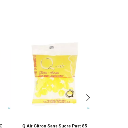
 G
Q Air Citron Sans Sucre Past 85
Q Air Euca