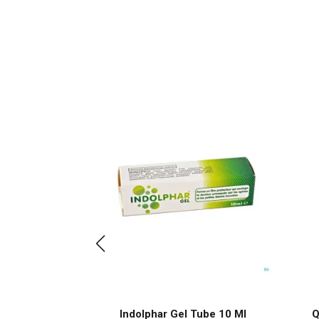
n C 1000mg
Indolphar Gel Tube 10 Ml
Q