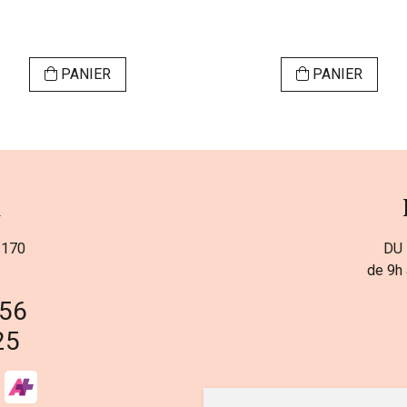
PANIER
PANIER
a
 170
DU 
de 9h 
 56
25