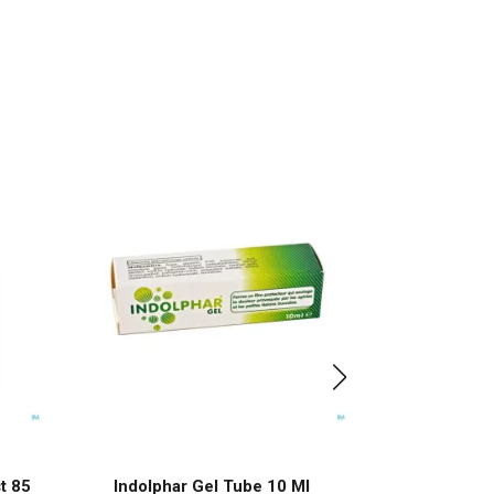
t 85
Indolphar Gel Tube 10 Ml
Q Air Euca