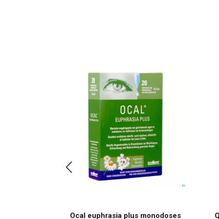
ommes 85 G
Ocal euphrasia plus monodoses
Q