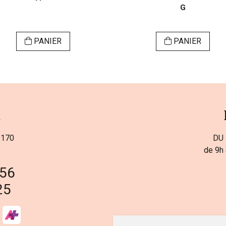
G
PANIER
PANIER
a
 170
DU 
de 9h 
 56
25