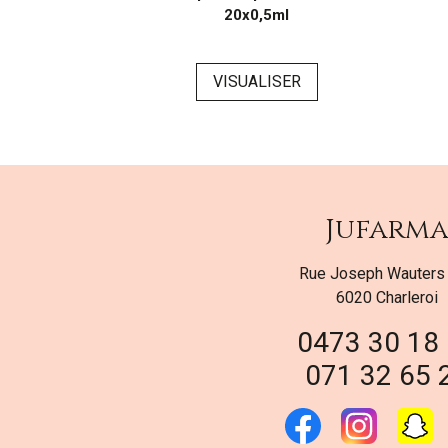
20x0,5ml
ER
VISUALISER
Jufarm
Rue Joseph Wauters
6020 Charleroi
0473 30 18
071 32 65 