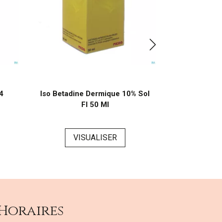
4
Iso Betadine Dermique 10% Sol
Iso Betadi
Fl 50 Ml
200 Ml
VISUALISER
Horaires