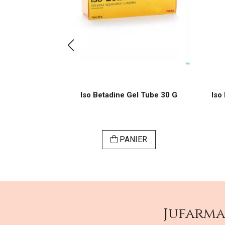
aps 40 X 120
Iso Betadine Gel Tube 30 G
Iso
SER
PANIER
Jufarm