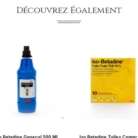
Découvrez Également
o Betadine Gynecol 500 Ml
Iso Betadine Tulles Compr