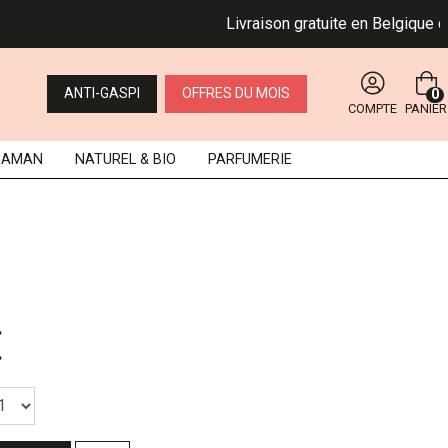
Livraison gratuite en Belgique dès 
ANTI-GASPI
OFFRES DU MOIS
0
COMPTE
PANIER
MAMAN
NATUREL
& BIO
PARFUMERIE
€