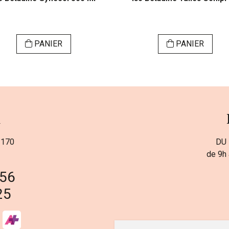
PANIER
PANIER
a
 170
DU 
de 9h 
 56
25