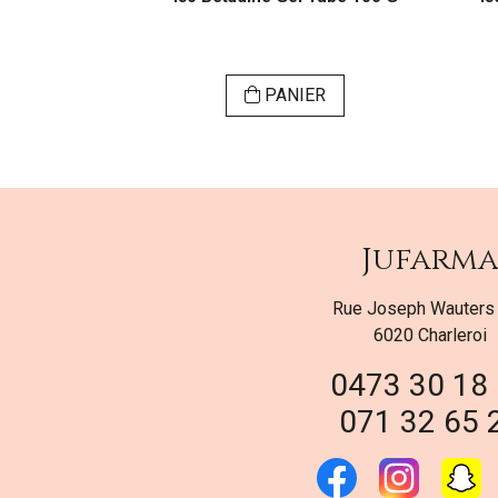
SER
PANIER
Jufarm
Rue Joseph Wauters
6020 Charleroi
0473 30 18
071 32 65 