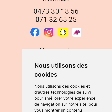
6020 Charleroi
0473 30 18 56
071 32 65 25
Horaires
DU LUNDI AU VENDREDI
Nous utilisons des
de 9h à 12h30 et de 14h à 18h
cookies
LE SAMEDI
de 9h à 12h30
Nous utilisons des cookies et
d'autres technologies de suivi
pour améliorer votre expérience
NOUS CONTACTER
de navigation sur notre site, pour
vous montrer un contenu