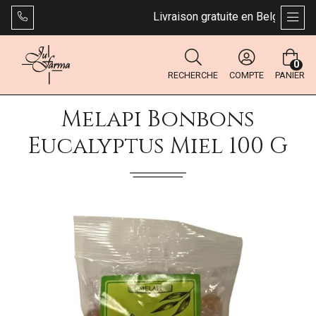
Livraison gratuite en Belgique dès 
AFFI
0
RECHERCHE
COMPTE
PANIER
Melapi Bonbons
Eucalyptus Miel 100 G