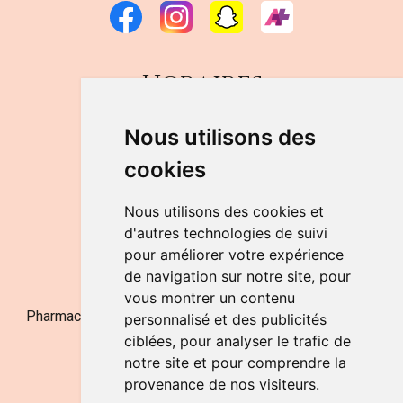
Horaires
DU LUNDI AU VENDREDI
Nous utilisons des
de 9h à 12h30 et de 14h à 18h
cookies
LE SAMEDI
de 9h à 12h30
Nous utilisons des cookies et
d'autres technologies de suivi
pour améliorer votre expérience
NOUS CONTACTER
de navigation sur notre site, pour
vous montrer un contenu
Pharmacie Jufarma - Fatima Abachra - APB 521704 - N°
personnalisé et des publicités
Entreprise BE0882-700-592
ciblées, pour analyser le trafic de
notre site et pour comprendre la
provenance de nos visiteurs.