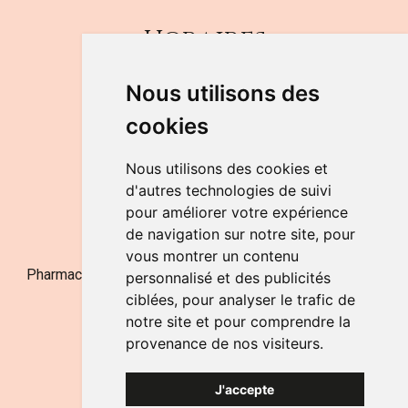
Horaires
DU LUNDI AU VENDREDI
Nous utilisons des
de 9h à 12h30 et de 14h à 18h
cookies
LE SAMEDI
de 9h à 12h30
Nous utilisons des cookies et
d'autres technologies de suivi
pour améliorer votre expérience
NOUS CONTACTER
de navigation sur notre site, pour
vous montrer un contenu
Pharmacie Jufarma - Fatima Abachra - APB 521704 - N°
personnalisé et des publicités
Entreprise BE0882-700-592
ciblées, pour analyser le trafic de
notre site et pour comprendre la
provenance de nos visiteurs.
J'accepte