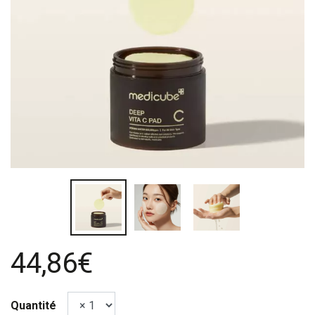
44,86€
Quantité