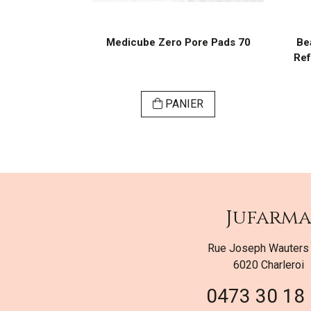
io-collagène
Medicube Zero Pore Pads 70
Be
Ref
ER
PANIER
Jufarm
Rue Joseph Wauters
6020 Charleroi
0473 30 18