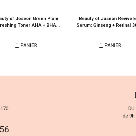
auty of Joseon Green Plum
Beauty of Joseon Revive 
reshing Toner AHA + BHA...
Serum: Ginseng + Retinal 3
PANIER
PANIER
a
 170
DU 
de 9h 
 56