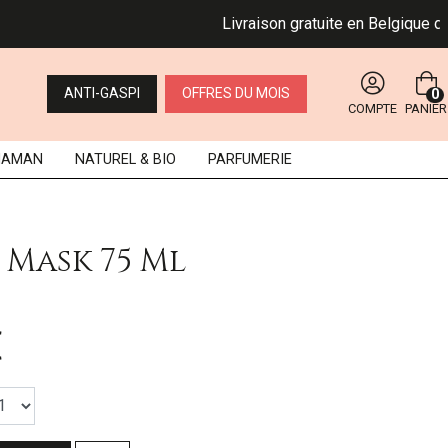
Livraison gratuite en Belgique dès 49
ANTI-GASPI
OFFRES DU MOIS
0
COMPTE
PANIER
MAMAN
NATUREL
& BIO
PARFUMERIE
Mask 75 Ml
€