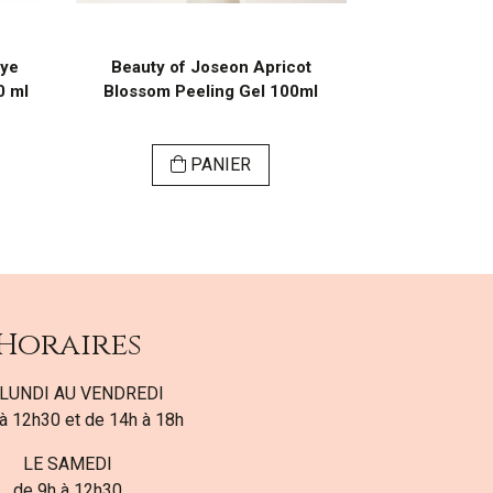
Eye
Beauty of Joseon Apricot
Medicube De
0 ml
Blossom Peeling Gel 100ml
Cr
PANIER
Horaires
LUNDI AU VENDREDI
à 12h30 et de 14h à 18h
LE SAMEDI
de 9h à 12h30