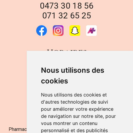
0473 30 18 56
071 32 65 25
Horaires
DU LUNDI AU VENDREDI
Nous utilisons des
de 9h à 12h30 et de 14h à 18h
cookies
LE SAMEDI
de 9h à 12h30
Nous utilisons des cookies et
d'autres technologies de suivi
pour améliorer votre expérience
NOUS CONTACTER
de navigation sur notre site, pour
vous montrer un contenu
Pharmacie Jufarma - Fatima Abachra - APB 521704 - N°
personnalisé et des publicités