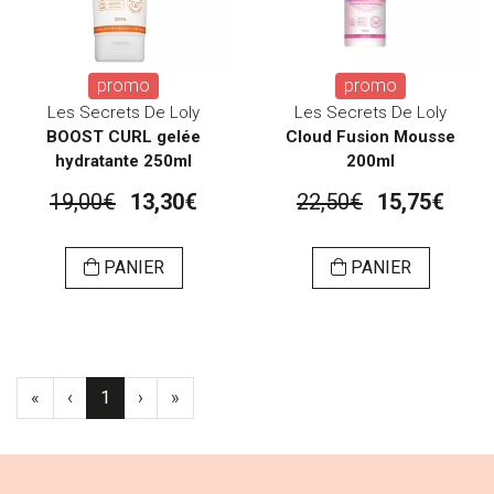
promo
promo
Les Secrets De Loly
Les Secrets De Loly
BOOST CURL gelée
Cloud Fusion Mousse
hydratante 250ml
200ml
19,00€
13,30€
22,50€
15,75€
PANIER
PANIER
«
‹
1
›
»