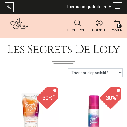
Livraison gratuite en Belgique 
AFFI
0
RECHERCHE
COMPTE
PANIER
Les Secrets De Loly
*
*
-30%
-30%