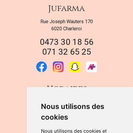
Jufarma
Rue Joseph Wauters 170
6020 Charleroi
0473 30 18 56
071 32 65 25
Horaires
DU LUNDI AU VENDREDI
Nous utilisons des
de 9h à 12h30 et de 14h à 18h
cookies
LE SAMEDI
de 9h à 12h30
Nous utilisons des cookies et