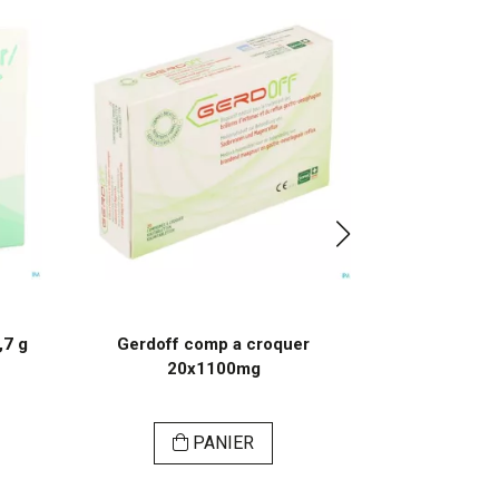
,7 g
Gerdoff comp a croquer
Laxido orang
20x1100mg
PANIER
VI