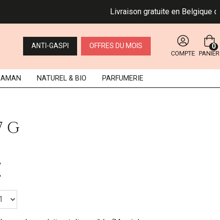
Livraison gratuite en Belgique dès 49
ANTI-GASPI
OFFRES DU MOIS
0
COMPTE
PANIER
MAMAN
NATUREL
& BIO
PARFUMERIE
7 G
€