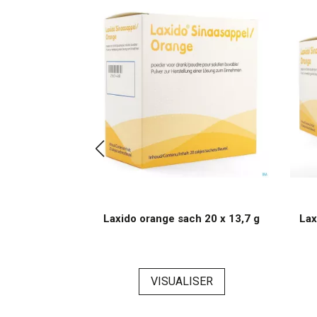
a croquer
Laxido orange sach 20 x 13,7 g
Lax
0mg
ER
VISUALISER