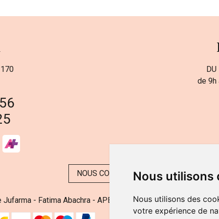
a
 170
DU 
de 9h 
 56
25
NOUS CONTACTER
Nous utilisons
Nous utilisons des cook
 Jufarma - Fatima Abachra - APB 521704 - N° Entreprise BE08
votre expérience de na