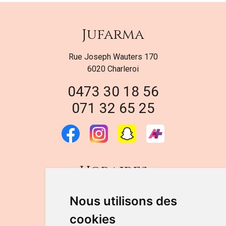
Jufarma
Rue Joseph Wauters 170
6020 Charleroi
0473 30 18 56
071 32 65 25
Horaires
DU LUNDI AU VENDREDI
Nous utilisons des
de 9h à 12h30 et de 14h à 18h
cookies
LE SAMEDI