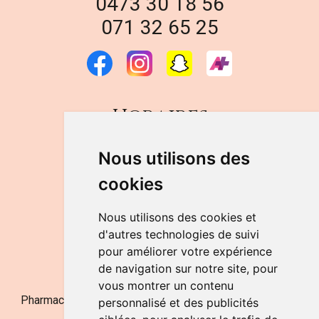
0473 30 18 56
071 32 65 25
Horaires
DU LUNDI AU VENDREDI
Nous utilisons des
de 9h à 12h30 et de 14h à 18h
cookies
LE SAMEDI
de 9h à 12h30
Nous utilisons des cookies et
d'autres technologies de suivi
pour améliorer votre expérience
NOUS CONTACTER
de navigation sur notre site, pour
vous montrer un contenu
Pharmacie Jufarma - Fatima Abachra - APB 521704 - N°
personnalisé et des publicités
Entreprise BE0882-700-592