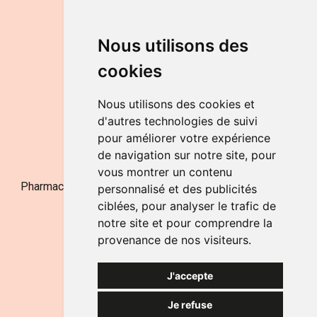
Horaires
DU LUNDI AU VENDREDI
Nous utilisons des
de 9h à 12h30 et de 14h à 18h
cookies
LE SAMEDI
de 9h à 12h30
Nous utilisons des cookies et
d'autres technologies de suivi
pour améliorer votre expérience
NOUS CONTACTER
de navigation sur notre site, pour
vous montrer un contenu
Pharmacie Jufarma - Fatima Abachra - APB 521704 - N°
personnalisé et des publicités
Entreprise BE0882-700-592
ciblées, pour analyser le trafic de
notre site et pour comprendre la
provenance de nos visiteurs.
J'accepte
Je refuse