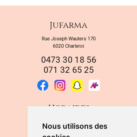
Jufarma
Rue Joseph Wauters 170
6020 Charleroi
0473 30 18 56
071 32 65 25
Horaires
DU LUNDI AU VENDREDI
Nous utilisons des
de 9h à 12h30 et de 14h à 18h