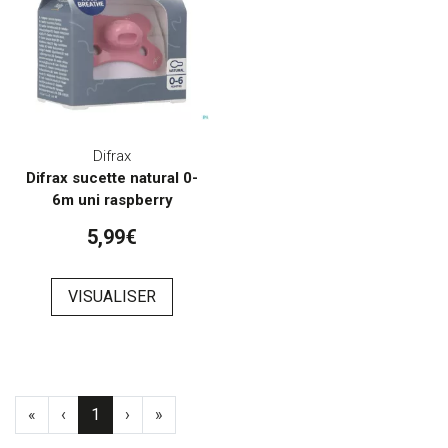
Difrax
Difrax sucette natural 0-
6m uni raspberry
5,99€
VISUALISER
«
‹
1
›
»