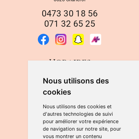
0473 30 18 56
071 32 65 25
Horaires
DU LUNDI AU VENDREDI
Nous utilisons des
de 9h à 12h30 et de 14h à 18h
cookies
LE SAMEDI
de 9h à 12h30
Nous utilisons des cookies et
d'autres technologies de suivi
pour améliorer votre expérience
NOUS CONTACTER
de navigation sur notre site, pour
vous montrer un contenu