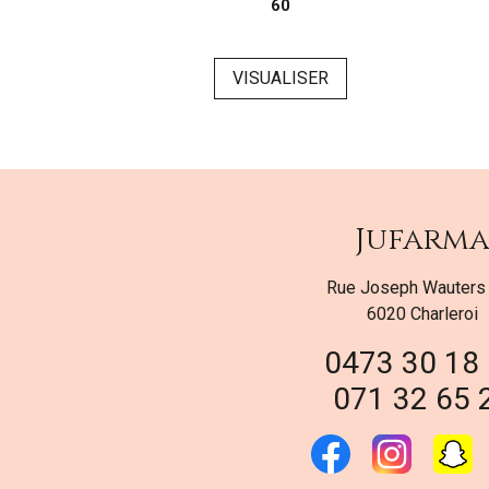
ml
60
SER
VISUALISER
Jufarm
Rue Joseph Wauters
6020 Charleroi
0473 30 18
071 32 65 