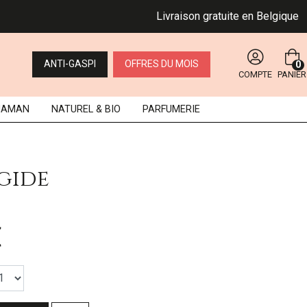
Livraison gratuite en Belgique dès 
ANTI-GASPI
OFFRES DU MOIS
0
COMPTE
PANIER
MAMAN
NATUREL
& BIO
PARFUMERIE
igide
€