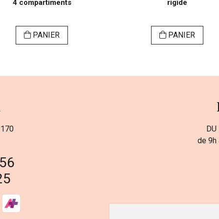
4 compartiments
rigide
PANIER
PANIER
a
 170
DU 
de 9h 
 56
25