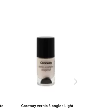
te
Careway vernis à ongles Light
Careway max