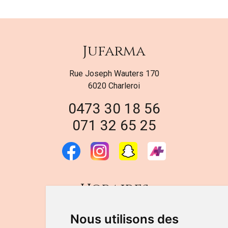
Jufarma
Rue Joseph Wauters 170
6020 Charleroi
0473 30 18 56
071 32 65 25
Horaires
DU LUNDI AU VENDREDI
Nous utilisons des
de 9h à 12h30 et de 14h à 18h