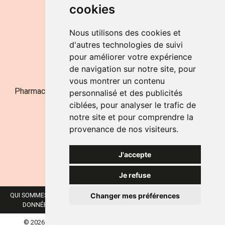
cookies
LE SAMEDI
de 9h à 12h30
Nous utilisons des cookies et
d'autres technologies de suivi
pour améliorer votre expérience
NOUS CONTACTER
de navigation sur notre site, pour
vous montrer un contenu
Pharmacie Jufarma - Fatima Abachra - APB 521704 - N°
personnalisé et des publicités
Entreprise BE0882-700-592
ciblées, pour analyser le trafic de
notre site et pour comprendre la
provenance de nos visiteurs.
J'accepte
Je refuse
Changer mes préférences
QUI SOMMES-NOUS ?
NOS MARQUES
MENTIONS LÉGALES
CGV
DONNÉES PERSONNELLES
COOKIES
PRÉFÉRENCES COOKIES
© 2026 JUFARMA
TOUS DROITS RÉSERVÉS.
APOTEKISTO