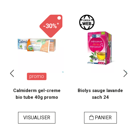
*
-30%
promo
Calmiderm gel-creme
Biolys sauge lavande
bio tube 40g promo
sach 24
VISUALISER
PANIER