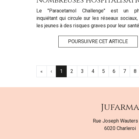
nombreuses hospitalisat
Le "Paracetamol Challenge" est un p
inquiétant qui circule sur les réseaux sociaux
les jeunes à des risques graves pour leur santé
POURSUIVRE CET ARTICLE
«
‹
1
2
3
4
5
6
7
8
Jufarm
Rue Joseph Wauters
6020 Charleroi