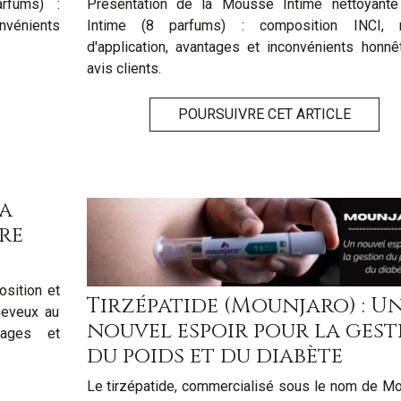
rfums) :
Présentation de la Mousse Intime nettoyant
nvénients
Intime (8 parfums) : composition INCI, r
d'application, avantages et inconvénients honnê
avis clients.
POURSUIVRE CET ARTICLE
sa
re
sition et
Tirzépatide (Mounjaro) : U
heveux au
nouvel espoir pour la gest
ntages et
du poids et du diabète
Le tirzépatide, commercialisé sous le nom de Mo