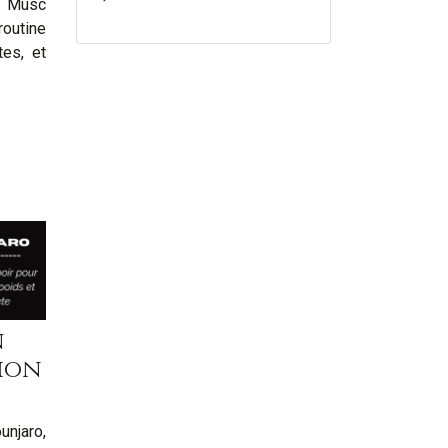
e Musc
outine
tes, et
n
ion
unjaro,