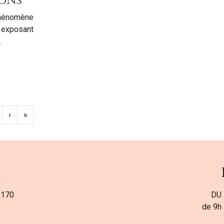
ions
hénomène
, exposant
.
›
»
a
 170
DU 
de 9h 