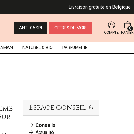
Livraison gratuite en Belgique dès
ANTI-GASPI
OFFRES DU MOIS
0
COMPTE
PANIER
MAMAN
NATUREL
& BIO
PARFUMERIE
Espace conseil
time
eur
Conseils
Actualité