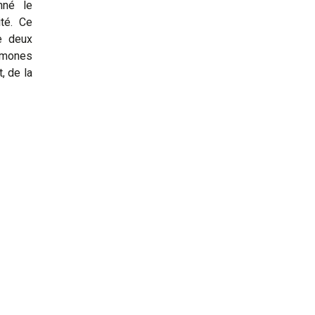
nné le
té. Ce
de deux
ormones
t, de la