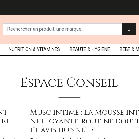
NUTRITION
& VITAMINES
BEAUTÉ
& HYGIÈNE
BÉBÉ
& 
Espace Conseil
nt
Musc Intime : la Mousse In
 et
nettoyante, routine douc
et avis honnête