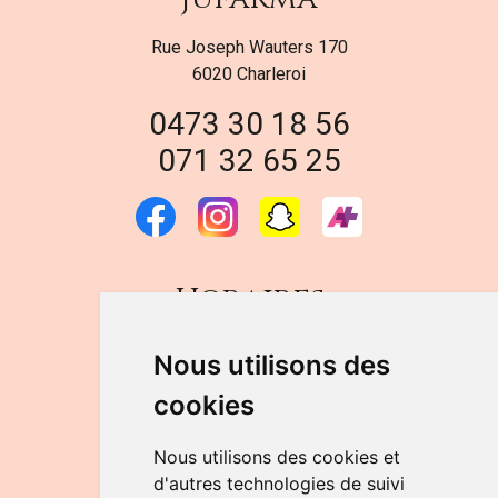
Rue Joseph Wauters 170
6020 Charleroi
0473 30 18 56
071 32 65 25
Horaires
DU LUNDI AU VENDREDI
Nous utilisons des
de 9h à 12h30 et de 14h à 18h
cookies
LE SAMEDI
de 9h à 12h30
Nous utilisons des cookies et
d'autres technologies de suivi