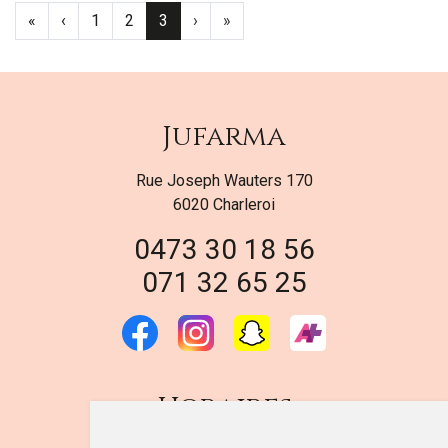
«
‹
1
2
3
›
»
Jufarma
Rue Joseph Wauters 170
6020 Charleroi
0473 30 18 56
071 32 65 25
Horaires