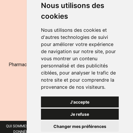
DU LUNDI AU VENDREDI
Nous utilisons des
de 9h à 12h30 et de 14h à 18h
cookies
LE SAMEDI
de 9h à 12h30
Nous utilisons des cookies et
d'autres technologies de suivi
pour améliorer votre expérience
NOUS CONTACTER
de navigation sur notre site, pour
vous montrer un contenu
Pharmacie Jufarma - Fatima Abachra - APB 521704 - N°
personnalisé et des publicités
Entreprise BE0882-700-592
ciblées, pour analyser le trafic de
notre site et pour comprendre la
provenance de nos visiteurs.
J'accepte
Je refuse
Changer mes préférences
QUI SOMMES-NOUS ?
NOS MARQUES
MENTIONS LÉGALES
CGV
DONNÉES PERSONNELLES
COOKIES
PRÉFÉRENCES COOKIES