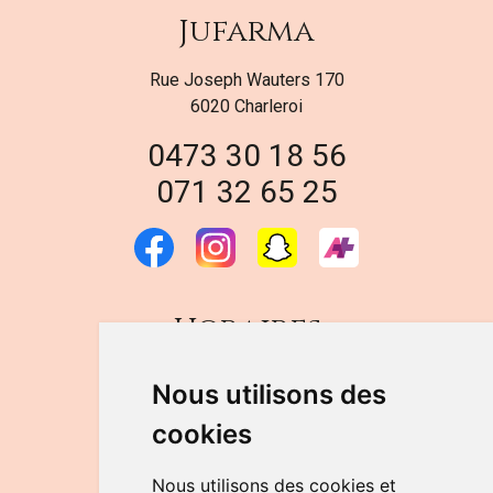
Jufarma
Rue Joseph Wauters 170
6020 Charleroi
0473 30 18 56
071 32 65 25
Horaires
DU LUNDI AU VENDREDI
Nous utilisons des
de 9h à 12h30 et de 14h à 18h
cookies
LE SAMEDI
de 9h à 12h30
Nous utilisons des cookies et