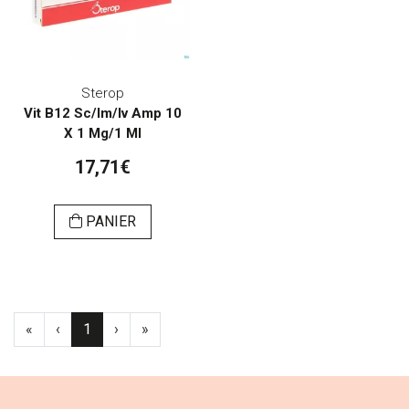
Sterop
Vit B12 Sc/Im/Iv Amp 10
X 1 Mg/1 Ml
17,71€
PANIER
«
‹
1
›
»