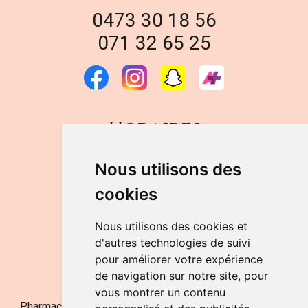
0473 30 18 56
071 32 65 25
Horaires
DU LUNDI AU VENDREDI
Nous utilisons des
de 9h à 12h30 et de 14h à 18h
cookies
LE SAMEDI
de 9h à 12h30
Nous utilisons des cookies et
d'autres technologies de suivi
pour améliorer votre expérience
NOUS CONTACTER
de navigation sur notre site, pour
vous montrer un contenu
Pharmacie Jufarma - Fatima Abachra - APB 521704 - N°