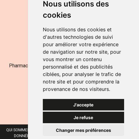
Nous utilisons des
de 9h à 12h30 et de 14h à 18h
cookies
LE SAMEDI
de 9h à 12h30
Nous utilisons des cookies et
d'autres technologies de suivi
pour améliorer votre expérience
NOUS CONTACTER
de navigation sur notre site, pour
vous montrer un contenu
Pharmacie Jufarma - Fatima Abachra - APB 521704 - N°
personnalisé et des publicités
Entreprise BE0882-700-592
ciblées, pour analyser le trafic de
notre site et pour comprendre la
provenance de nos visiteurs.
J'accepte
Je refuse
Changer mes préférences
QUI SOMMES-NOUS ?
NOS MARQUES
MENTIONS LÉGALES
CGV
DONNÉES PERSONNELLES
COOKIES
PRÉFÉRENCES COOKIES