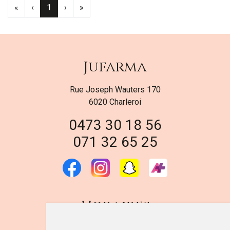
«
‹
1
›
»
Jufarma
Rue Joseph Wauters 170
6020 Charleroi
0473 30 18 56
071 32 65 25
Horaires
DU LUNDI AU VENDREDI