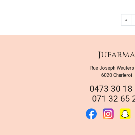
«
Jufarm
Rue Joseph Wauters
6020 Charleroi
0473 30 18
071 32 65 