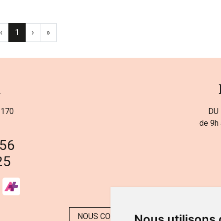
‹
1
›
»
a
 170
DU 
de 9h 
 56
25
NOUS CONTACTER
Nous utilisons