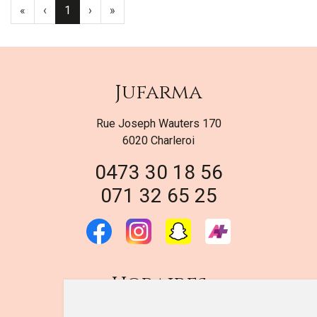
«
‹
1
›
»
Jufarma
Rue Joseph Wauters 170
6020 Charleroi
0473 30 18 56
071 32 65 25
Horaires
DU LUNDI AU VENDREDI