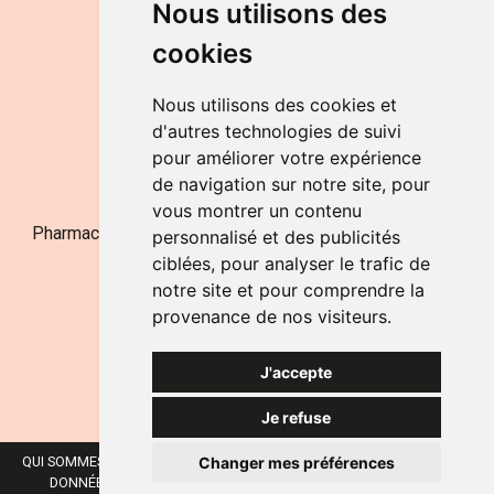
Nous utilisons des
de 9h à 12h30 et de 14h à 18h
cookies
LE SAMEDI
de 9h à 12h30
Nous utilisons des cookies et
d'autres technologies de suivi
pour améliorer votre expérience
NOUS CONTACTER
de navigation sur notre site, pour
vous montrer un contenu
Pharmacie Jufarma - Fatima Abachra - APB 521704 - N°
personnalisé et des publicités
Entreprise BE0882-700-592
ciblées, pour analyser le trafic de
notre site et pour comprendre la
provenance de nos visiteurs.
J'accepte
Je refuse
Changer mes préférences
QUI SOMMES-NOUS ?
NOS MARQUES
MENTIONS LÉGALES
CGV
DONNÉES PERSONNELLES
COOKIES
PRÉFÉRENCES COOKIES