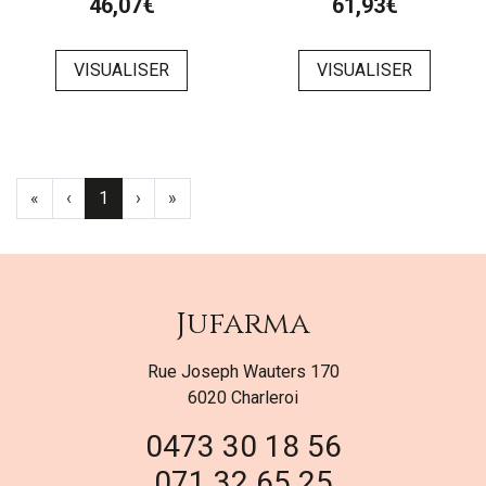
46,07€
61,93€
VISUALISER
VISUALISER
«
‹
1
›
»
Jufarma
Rue Joseph Wauters 170
6020 Charleroi
0473 30 18 56
071 32 65 25