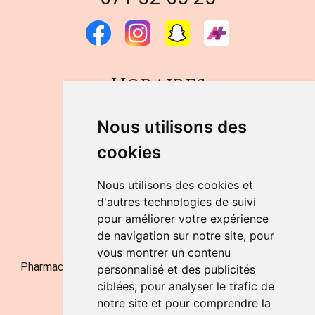
Horaires
DU LUNDI AU VENDREDI
Nous utilisons des
de 9h à 12h30 et de 14h à 18h
cookies
LE SAMEDI
de 9h à 12h30
Nous utilisons des cookies et
d'autres technologies de suivi
pour améliorer votre expérience
NOUS CONTACTER
de navigation sur notre site, pour
vous montrer un contenu
Pharmacie Jufarma - Fatima Abachra - APB 521704 - N°
personnalisé et des publicités
Entreprise BE0882-700-592
ciblées, pour analyser le trafic de
notre site et pour comprendre la