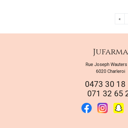
«
Jufarm
Rue Joseph Wauters
6020 Charleroi
0473 30 18
071 32 65 