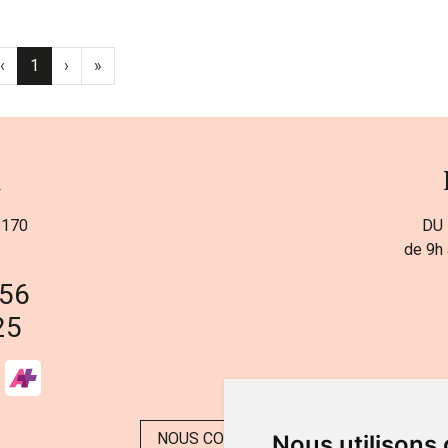
‹
1
›
»
a
 170
DU 
de 9h 
 56
25
NOUS CONTACTER
Nous utilisons