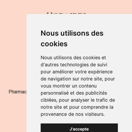
Horaires
DU LUNDI AU VENDREDI
Nous utilisons des
de 9h à 12h30 et de 14h à 18h
cookies
LE SAMEDI
de 9h à 12h30
Nous utilisons des cookies et
d'autres technologies de suivi
pour améliorer votre expérience
NOUS CONTACTER
de navigation sur notre site, pour
vous montrer un contenu
Pharmacie Jufarma - Fatima Abachra - APB 521704 - N°
personnalisé et des publicités
Entreprise BE0882-700-592
ciblées, pour analyser le trafic de
notre site et pour comprendre la
provenance de nos visiteurs.
J'accepte