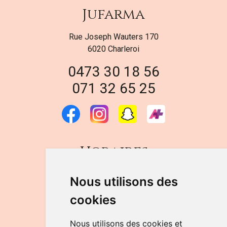
Jufarma
Rue Joseph Wauters 170
6020 Charleroi
0473 30 18 56
071 32 65 25
Horaires
DU LUNDI AU VENDREDI
Nous utilisons des
de 9h à 12h30 et de 14h à 18h
cookies
LE SAMEDI
de 9h à 12h30
Nous utilisons des cookies et