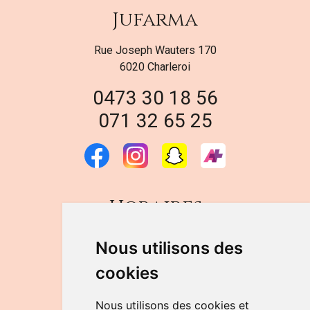
Jufarma
Rue Joseph Wauters 170
6020 Charleroi
0473 30 18 56
071 32 65 25
Horaires
DU LUNDI AU VENDREDI
Nous utilisons des
de 9h à 12h30 et de 14h à 18h
cookies
LE SAMEDI
de 9h à 12h30
Nous utilisons des cookies et