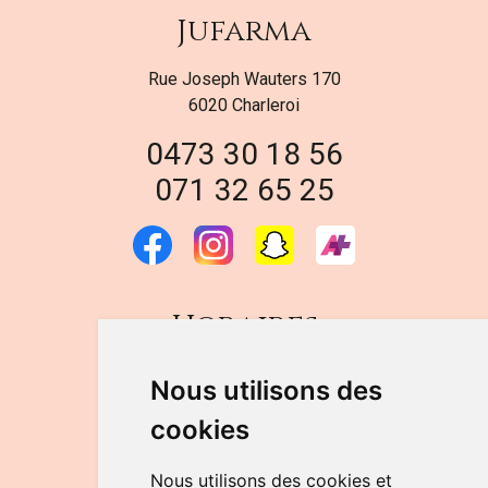
Jufarma
Rue Joseph Wauters 170
6020 Charleroi
0473 30 18 56
071 32 65 25
Horaires
DU LUNDI AU VENDREDI
Nous utilisons des
de 9h à 12h30 et de 14h à 18h
cookies
LE SAMEDI
de 9h à 12h30
Nous utilisons des cookies et